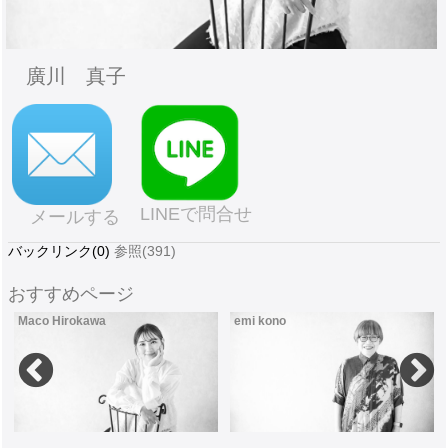
廣川 真子
LINEで問合せ
メールする
バックリンク(0)
参照(391)
おすすめページ
Maco Hirokawa
emi kono
Make&Hair Stylist 廣川 真子
Make-up artist 河野恵美